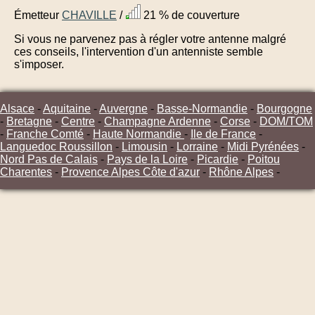
Émetteur
CHAVILLE
/
21 % de couverture
Si vous ne parvenez pas à régler votre antenne malgré
ces conseils, l'intervention d'un antenniste semble
s'imposer.
Alsace
-
Aquitaine
-
Auvergne
-
Basse-Normandie
-
Bourgogne
-
Bretagne
-
Centre
-
Champagne Ardenne
-
Corse
-
DOM/TOM
-
Franche Comté
-
Haute Normandie
-
Ile de France
-
Languedoc Roussillon
-
Limousin
-
Lorraine
-
Midi Pyrénées
-
Nord Pas de Calais
-
Pays de la Loire
-
Picardie
-
Poitou
Charentes
-
Provence Alpes Côte d'azur
-
Rhône Alpes
-