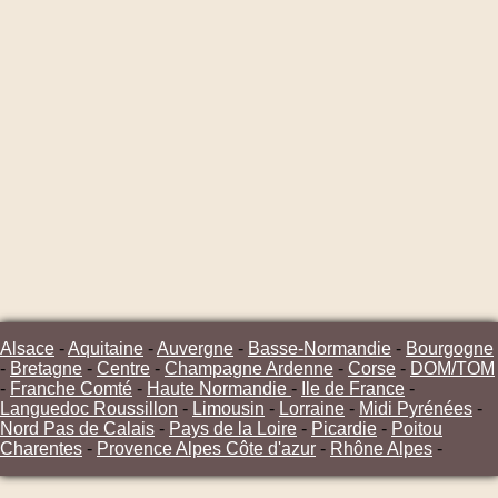
Alsace
-
Aquitaine
-
Auvergne
-
Basse-Normandie
-
Bourgogne
-
Bretagne
-
Centre
-
Champagne Ardenne
-
Corse
-
DOM/TOM
-
Franche Comté
-
Haute Normandie
-
Ile de France
-
Languedoc Roussillon
-
Limousin
-
Lorraine
-
Midi Pyrénées
-
Nord Pas de Calais
-
Pays de la Loire
-
Picardie
-
Poitou
Charentes
-
Provence Alpes Côte d'azur
-
Rhône Alpes
-