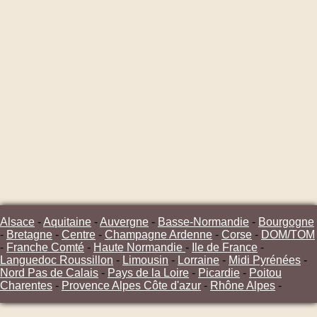
Alsace
-
Aquitaine
-
Auvergne
-
Basse-Normandie
-
Bourgogne
-
Bretagne
-
Centre
-
Champagne Ardenne
-
Corse
-
DOM/TOM
-
Franche Comté
-
Haute Normandie
-
Ile de France
-
Languedoc Roussillon
-
Limousin
-
Lorraine
-
Midi Pyrénées
-
Nord Pas de Calais
-
Pays de la Loire
-
Picardie
-
Poitou
Charentes
-
Provence Alpes Côte d'azur
-
Rhône Alpes
-