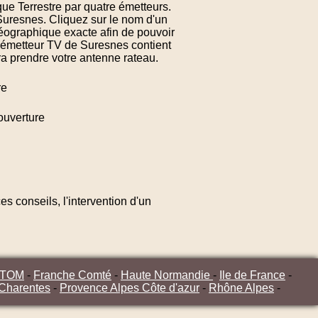
ue Terrestre par quatre émetteurs.
Suresnes. Cliquez sur le nom d'un
éographique exacte afin de pouvoir
d'émetteur TV de Suresnes contient
ra prendre votre antenne rateau.
re
ouverture
s conseils, l'intervention d'un
/TOM
-
Franche Comté
-
Haute Normandie
-
Ile de France
-
 Charentes
-
Provence Alpes Côte d'azur
-
Rhône Alpes
-