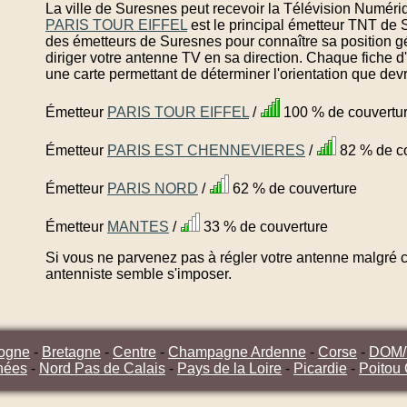
La ville de Suresnes peut recevoir la Télévision Numériq
PARIS TOUR EIFFEL
est le principal émetteur TNT de 
des émetteurs de Suresnes pour connaître sa position g
diriger votre antenne TV en sa direction. Chaque fiche 
une carte permettant de déterminer l'orientation que dev
Émetteur
PARIS TOUR EIFFEL
/
100 % de couvertu
Émetteur
PARIS EST CHENNEVIERES
/
82 % de c
Émetteur
PARIS NORD
/
62 % de couverture
Émetteur
MANTES
/
33 % de couverture
Si vous ne parvenez pas à régler votre antenne malgré ce
antenniste semble s'imposer.
ogne
-
Bretagne
-
Centre
-
Champagne Ardenne
-
Corse
-
DOM
nées
-
Nord Pas de Calais
-
Pays de la Loire
-
Picardie
-
Poitou