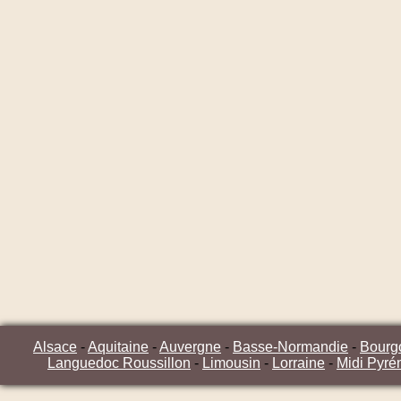
Alsace
-
Aquitaine
-
Auvergne
-
Basse-Normandie
-
Bourg
Languedoc Roussillon
-
Limousin
-
Lorraine
-
Midi Pyré