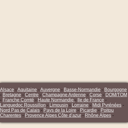
Alsace
-
Aquitaine
-
Auvergne
-
Basse-Normandie
-
Bourgogne
-
Bretagne
-
Centre
-
Champagne Ardenne
-
Corse
-
DOM/TOM
-
Franche Comté
-
Haute Normandie
-
Ile de France
-
Languedoc Roussillon
-
Limousin
-
Lorraine
-
Midi Pyrénées
-
Nord Pas de Calais
-
Pays de la Loire
-
Picardie
-
Poitou
Charentes
-
Provence Alpes Côte d'azur
-
Rhône Alpes
-