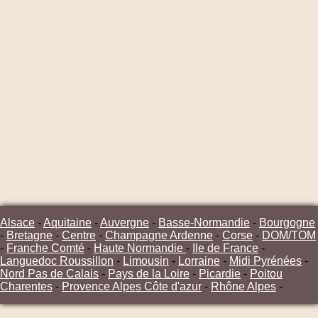
Alsace
-
Aquitaine
-
Auvergne
-
Basse-Normandie
-
Bourgogne
-
Bretagne
-
Centre
-
Champagne Ardenne
-
Corse
-
DOM/TOM
-
Franche Comté
-
Haute Normandie
-
Ile de France
-
Languedoc Roussillon
-
Limousin
-
Lorraine
-
Midi Pyrénées
-
Nord Pas de Calais
-
Pays de la Loire
-
Picardie
-
Poitou
Charentes
-
Provence Alpes Côte d'azur
-
Rhône Alpes
-