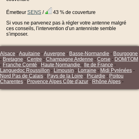
Émetteur
SENS
/
43 % de couverture
Si vous ne parvenez pas à régler votre antenne malgré
ces conseils, l'intervention d'un antenniste semble
s'imposer.
Alsace
-
Aquitaine
-
Auvergne
-
Basse-Normandie
-
Bourgogne
-
Bretagne
-
Centre
-
Champagne Ardenne
-
Corse
-
DOM/TOM
-
Franche Comté
-
Haute Normandie
-
Ile de France
-
Languedoc Roussillon
-
Limousin
-
Lorraine
-
Midi Pyrénées
-
Nord Pas de Calais
-
Pays de la Loire
-
Picardie
-
Poitou
Charentes
-
Provence Alpes Côte d'azur
-
Rhône Alpes
-