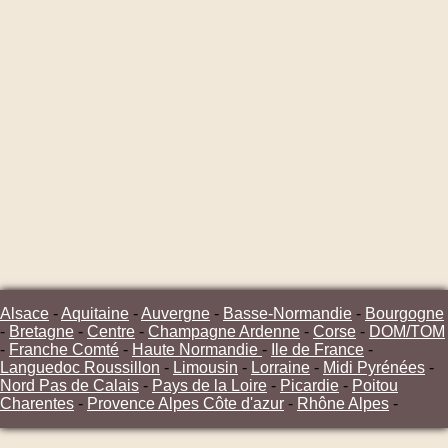
Alsace
-
Aquitaine
-
Auvergne
-
Basse-Normandie
-
Bourgogne
-
Bretagne
-
Centre
-
Champagne Ardenne
-
Corse
-
DOM/TOM
-
Franche Comté
-
Haute Normandie
-
Ile de France
-
Languedoc Roussillon
-
Limousin
-
Lorraine
-
Midi Pyrénées
-
Nord Pas de Calais
-
Pays de la Loire
-
Picardie
-
Poitou
Charentes
-
Provence Alpes Côte d'azur
-
Rhône Alpes
-