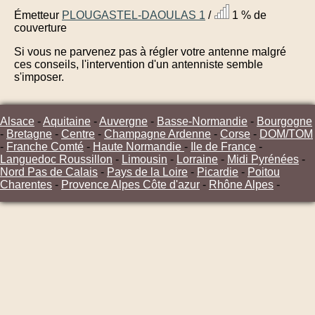
Émetteur
PLOUGASTEL-DAOULAS 1
/
1 % de
couverture
Si vous ne parvenez pas à régler votre antenne malgré
ces conseils, l'intervention d'un antenniste semble
s'imposer.
Alsace
-
Aquitaine
-
Auvergne
-
Basse-Normandie
-
Bourgogne
-
Bretagne
-
Centre
-
Champagne Ardenne
-
Corse
-
DOM/TOM
-
Franche Comté
-
Haute Normandie
-
Ile de France
-
Languedoc Roussillon
-
Limousin
-
Lorraine
-
Midi Pyrénées
-
Nord Pas de Calais
-
Pays de la Loire
-
Picardie
-
Poitou
Charentes
-
Provence Alpes Côte d'azur
-
Rhône Alpes
-