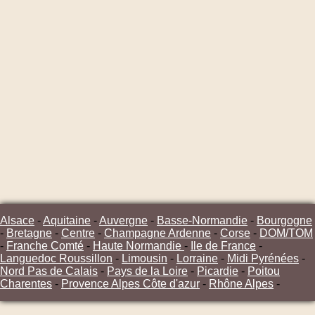
Alsace
-
Aquitaine
-
Auvergne
-
Basse-Normandie
-
Bourgogne
-
Bretagne
-
Centre
-
Champagne Ardenne
-
Corse
-
DOM/TOM
-
Franche Comté
-
Haute Normandie
-
Ile de France
-
Languedoc Roussillon
-
Limousin
-
Lorraine
-
Midi Pyrénées
-
Nord Pas de Calais
-
Pays de la Loire
-
Picardie
-
Poitou
Charentes
-
Provence Alpes Côte d'azur
-
Rhône Alpes
-