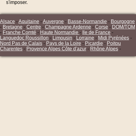
s'imposer.
Alsace
-
Aquitaine
-
Auvergne
-
Basse-Normandie
-
Bourgogne
-
Bretagne
-
Centre
-
Champagne Ardenne
-
Corse
-
DOM/TOM
-
Franche Comté
-
Haute Normandie
-
Ile de France
-
Languedoc Roussillon
-
Limousin
-
Lorraine
-
Midi Pyrénées
-
Nord Pas de Calais
-
Pays de la Loire
-
Picardie
-
Poitou
Charentes
-
Provence Alpes Côte d'azur
-
Rhône Alpes
-