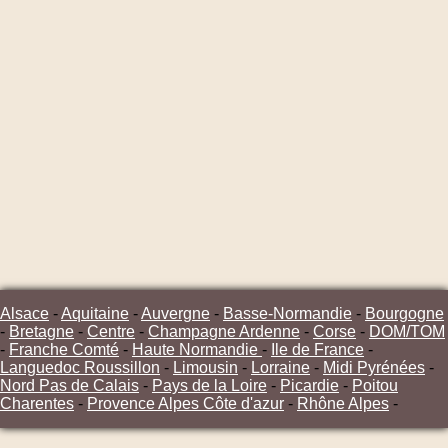
Alsace
-
Aquitaine
-
Auvergne
-
Basse-Normandie
-
Bourgogne
-
Bretagne
-
Centre
-
Champagne Ardenne
-
Corse
-
DOM/TOM
-
Franche Comté
-
Haute Normandie
-
Ile de France
-
Languedoc Roussillon
-
Limousin
-
Lorraine
-
Midi Pyrénées
-
Nord Pas de Calais
-
Pays de la Loire
-
Picardie
-
Poitou
Charentes
-
Provence Alpes Côte d'azur
-
Rhône Alpes
-