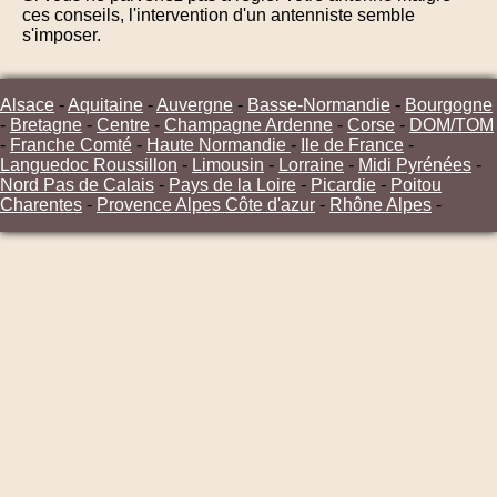
ces conseils, l'intervention d'un antenniste semble
s'imposer.
Alsace
-
Aquitaine
-
Auvergne
-
Basse-Normandie
-
Bourgogne
-
Bretagne
-
Centre
-
Champagne Ardenne
-
Corse
-
DOM/TOM
-
Franche Comté
-
Haute Normandie
-
Ile de France
-
Languedoc Roussillon
-
Limousin
-
Lorraine
-
Midi Pyrénées
-
Nord Pas de Calais
-
Pays de la Loire
-
Picardie
-
Poitou
Charentes
-
Provence Alpes Côte d'azur
-
Rhône Alpes
-