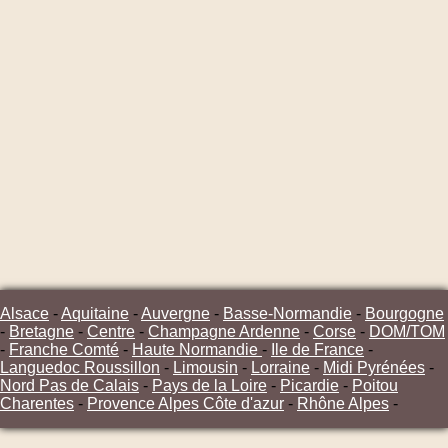
Alsace
-
Aquitaine
-
Auvergne
-
Basse-Normandie
-
Bourgogne
-
Bretagne
-
Centre
-
Champagne Ardenne
-
Corse
-
DOM/TOM
-
Franche Comté
-
Haute Normandie
-
Ile de France
-
Languedoc Roussillon
-
Limousin
-
Lorraine
-
Midi Pyrénées
-
Nord Pas de Calais
-
Pays de la Loire
-
Picardie
-
Poitou
Charentes
-
Provence Alpes Côte d'azur
-
Rhône Alpes
-