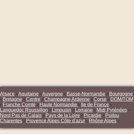
Alsace
-
Aquitaine
-
Auvergne
-
Basse-Normandie
-
Bourgogne
-
Bretagne
-
Centre
-
Champagne Ardenne
-
Corse
-
DOM/TOM
-
Franche Comté
-
Haute Normandie
-
Ile de France
-
Languedoc Roussillon
-
Limousin
-
Lorraine
-
Midi Pyrénées
-
Nord Pas de Calais
-
Pays de la Loire
-
Picardie
-
Poitou
Charentes
-
Provence Alpes Côte d'azur
-
Rhône Alpes
-