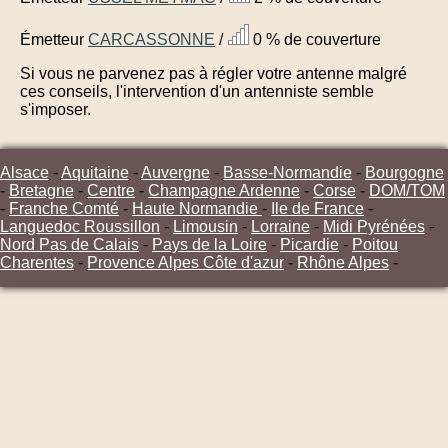
Émetteur
CARCASSONNE
/
0 % de couverture
Si vous ne parvenez pas à régler votre antenne malgré
ces conseils, l'intervention d'un antenniste semble
s'imposer.
Alsace
-
Aquitaine
-
Auvergne
-
Basse-Normandie
-
Bourgogne
-
Bretagne
-
Centre
-
Champagne Ardenne
-
Corse
-
DOM/TOM
-
Franche Comté
-
Haute Normandie
-
Ile de France
-
Languedoc Roussillon
-
Limousin
-
Lorraine
-
Midi Pyrénées
-
Nord Pas de Calais
-
Pays de la Loire
-
Picardie
-
Poitou
Charentes
-
Provence Alpes Côte d'azur
-
Rhône Alpes
-