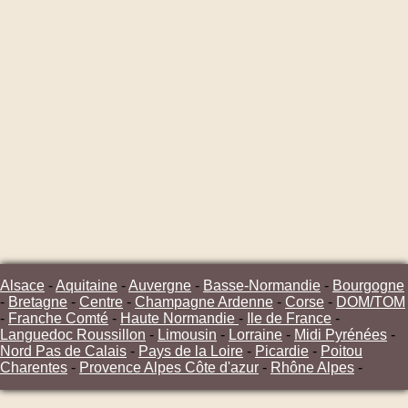
Alsace
-
Aquitaine
-
Auvergne
-
Basse-Normandie
-
Bourgogne
-
Bretagne
-
Centre
-
Champagne Ardenne
-
Corse
-
DOM/TOM
-
Franche Comté
-
Haute Normandie
-
Ile de France
-
Languedoc Roussillon
-
Limousin
-
Lorraine
-
Midi Pyrénées
-
Nord Pas de Calais
-
Pays de la Loire
-
Picardie
-
Poitou
Charentes
-
Provence Alpes Côte d'azur
-
Rhône Alpes
-