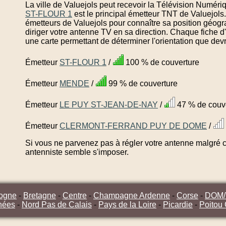
La ville de Valuejols peut recevoir la Télévision Numéri
ST-FLOUR 1
est le principal émetteur TNT de Valuejols
émetteurs de Valuejols pour connaître sa position géogr
diriger votre antenne TV en sa direction. Chaque fiche d
une carte permettant de déterminer l'orientation que dev
Émetteur
ST-FLOUR 1
/
100 % de couverture
Émetteur
MENDE
/
99 % de couverture
Émetteur
LE PUY ST-JEAN-DE-NAY
/
47 % de couv
Émetteur
CLERMONT-FERRAND PUY DE DOME
/
Si vous ne parvenez pas à régler votre antenne malgré ce
antenniste semble s'imposer.
ogne
-
Bretagne
-
Centre
-
Champagne Ardenne
-
Corse
-
DOM
nées
-
Nord Pas de Calais
-
Pays de la Loire
-
Picardie
-
Poitou