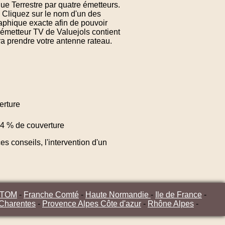
que Terrestre par quatre émetteurs.
. Cliquez sur le nom d'un des
aphique exacte afin de pouvoir
'émetteur TV de Valuejols contient
ra prendre votre antenne rateau.
erture
4 % de couverture
s conseils, l'intervention d'un
/TOM
-
Franche Comté
-
Haute Normandie
-
Ile de France
-
 Charentes
-
Provence Alpes Côte d'azur
-
Rhône Alpes
-