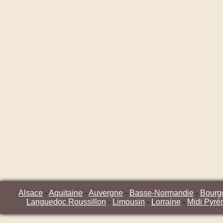
Alsace
-
Aquitaine
-
Auvergne
-
Basse-Normandie
-
Bourg
Languedoc Roussillon
-
Limousin
-
Lorraine
-
Midi Pyré