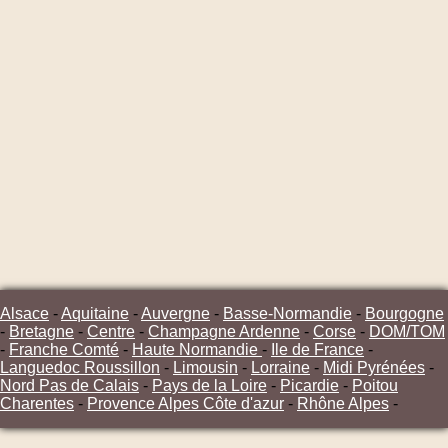
Alsace
-
Aquitaine
-
Auvergne
-
Basse-Normandie
-
Bourgogne
-
Bretagne
-
Centre
-
Champagne Ardenne
-
Corse
-
DOM/TOM
-
Franche Comté
-
Haute Normandie
-
Ile de France
-
Languedoc Roussillon
-
Limousin
-
Lorraine
-
Midi Pyrénées
-
Nord Pas de Calais
-
Pays de la Loire
-
Picardie
-
Poitou
Charentes
-
Provence Alpes Côte d'azur
-
Rhône Alpes
-