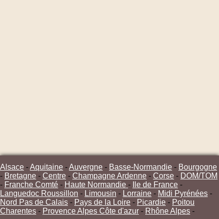
Alsace
-
Aquitaine
-
Auvergne
-
Basse-Normandie
-
Bourgogne
-
Bretagne
-
Centre
-
Champagne Ardenne
-
Corse
-
DOM/TOM
-
Franche Comté
-
Haute Normandie
-
Ile de France
-
Languedoc Roussillon
-
Limousin
-
Lorraine
-
Midi Pyrénées
-
Nord Pas de Calais
-
Pays de la Loire
-
Picardie
-
Poitou
Charentes
-
Provence Alpes Côte d'azur
-
Rhône Alpes
-