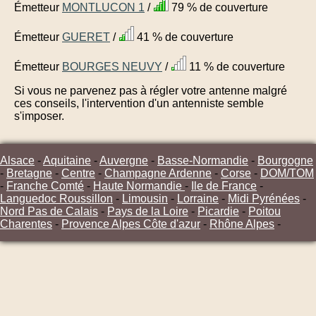
Émetteur
MONTLUCON 1
/
79 % de couverture
Émetteur
GUERET
/
41 % de couverture
Émetteur
BOURGES NEUVY
/
11 % de couverture
Si vous ne parvenez pas à régler votre antenne malgré
ces conseils, l'intervention d'un antenniste semble
s'imposer.
Alsace
-
Aquitaine
-
Auvergne
-
Basse-Normandie
-
Bourgogne
-
Bretagne
-
Centre
-
Champagne Ardenne
-
Corse
-
DOM/TOM
-
Franche Comté
-
Haute Normandie
-
Ile de France
-
Languedoc Roussillon
-
Limousin
-
Lorraine
-
Midi Pyrénées
-
Nord Pas de Calais
-
Pays de la Loire
-
Picardie
-
Poitou
Charentes
-
Provence Alpes Côte d'azur
-
Rhône Alpes
-