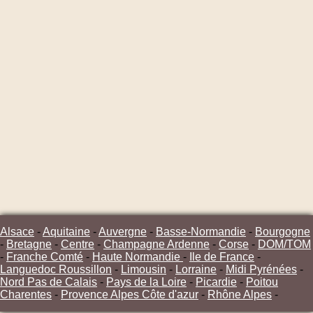
Alsace
-
Aquitaine
-
Auvergne
-
Basse-Normandie
-
Bourgogne
-
Bretagne
-
Centre
-
Champagne Ardenne
-
Corse
-
DOM/TOM
-
Franche Comté
-
Haute Normandie
-
Ile de France
-
Languedoc Roussillon
-
Limousin
-
Lorraine
-
Midi Pyrénées
-
Nord Pas de Calais
-
Pays de la Loire
-
Picardie
-
Poitou
Charentes
-
Provence Alpes Côte d'azur
-
Rhône Alpes
-