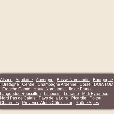
Alsace
-
Aquitaine
-
Auvergne
-
Basse-Normandie
-
Bourgogne
-
Bretagne
-
Centre
-
Champagne Ardenne
-
Corse
-
DOM/TOM
-
Franche Comté
-
Haute Normandie
-
Ile de France
-
Languedoc Roussillon
-
Limousin
-
Lorraine
-
Midi Pyrénées
-
Nord Pas de Calais
-
Pays de la Loire
-
Picardie
-
Poitou
Charentes
-
Provence Alpes Côte d'azur
-
Rhône Alpes
-