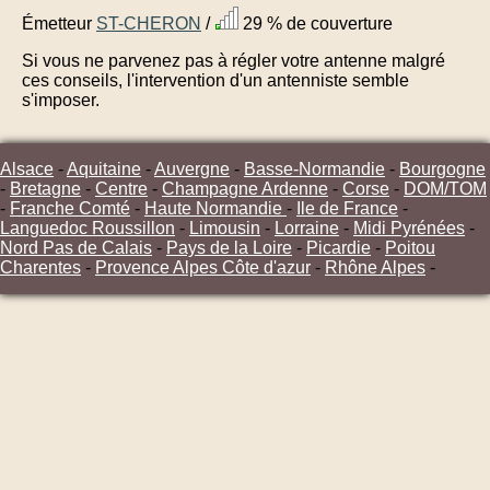
Émetteur
ST-CHERON
/
29 % de couverture
Si vous ne parvenez pas à régler votre antenne malgré
ces conseils, l'intervention d'un antenniste semble
s'imposer.
Alsace
-
Aquitaine
-
Auvergne
-
Basse-Normandie
-
Bourgogne
-
Bretagne
-
Centre
-
Champagne Ardenne
-
Corse
-
DOM/TOM
-
Franche Comté
-
Haute Normandie
-
Ile de France
-
Languedoc Roussillon
-
Limousin
-
Lorraine
-
Midi Pyrénées
-
Nord Pas de Calais
-
Pays de la Loire
-
Picardie
-
Poitou
Charentes
-
Provence Alpes Côte d'azur
-
Rhône Alpes
-