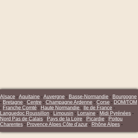
Alsace
-
Aquitaine
-
Auvergne
-
Basse-Normandie
-
Bourgogne
-
Bretagne
-
Centre
-
Champagne Ardenne
-
Corse
-
DOM/TOM
-
Franche Comté
-
Haute Normandie
-
Ile de France
-
Languedoc Roussillon
-
Limousin
-
Lorraine
-
Midi Pyrénées
-
Nord Pas de Calais
-
Pays de la Loire
-
Picardie
-
Poitou
Charentes
-
Provence Alpes Côte d'azur
-
Rhône Alpes
-