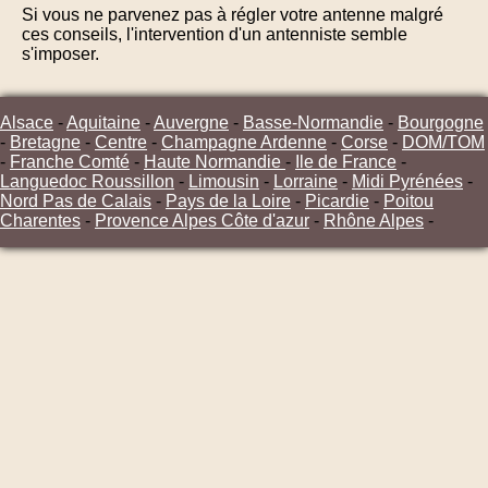
Si vous ne parvenez pas à régler votre antenne malgré
ces conseils, l'intervention d'un antenniste semble
s'imposer.
Alsace
-
Aquitaine
-
Auvergne
-
Basse-Normandie
-
Bourgogne
-
Bretagne
-
Centre
-
Champagne Ardenne
-
Corse
-
DOM/TOM
-
Franche Comté
-
Haute Normandie
-
Ile de France
-
Languedoc Roussillon
-
Limousin
-
Lorraine
-
Midi Pyrénées
-
Nord Pas de Calais
-
Pays de la Loire
-
Picardie
-
Poitou
Charentes
-
Provence Alpes Côte d'azur
-
Rhône Alpes
-