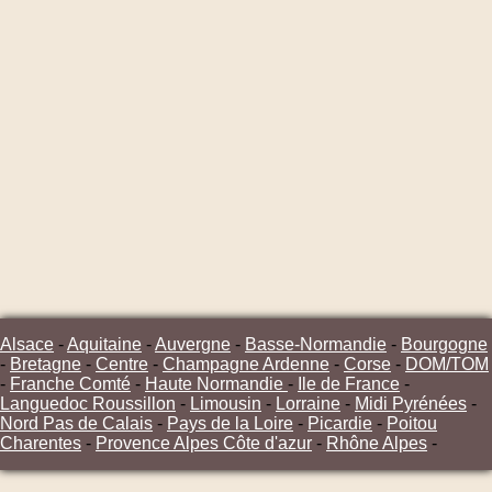
Alsace
-
Aquitaine
-
Auvergne
-
Basse-Normandie
-
Bourgogne
-
Bretagne
-
Centre
-
Champagne Ardenne
-
Corse
-
DOM/TOM
-
Franche Comté
-
Haute Normandie
-
Ile de France
-
Languedoc Roussillon
-
Limousin
-
Lorraine
-
Midi Pyrénées
-
Nord Pas de Calais
-
Pays de la Loire
-
Picardie
-
Poitou
Charentes
-
Provence Alpes Côte d'azur
-
Rhône Alpes
-