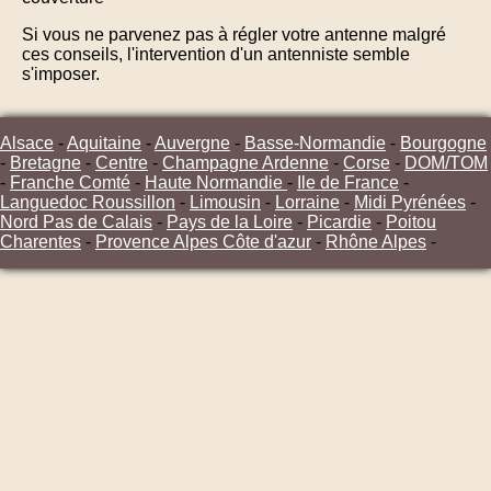
Si vous ne parvenez pas à régler votre antenne malgré
ces conseils, l'intervention d'un antenniste semble
s'imposer.
Alsace
-
Aquitaine
-
Auvergne
-
Basse-Normandie
-
Bourgogne
-
Bretagne
-
Centre
-
Champagne Ardenne
-
Corse
-
DOM/TOM
-
Franche Comté
-
Haute Normandie
-
Ile de France
-
Languedoc Roussillon
-
Limousin
-
Lorraine
-
Midi Pyrénées
-
Nord Pas de Calais
-
Pays de la Loire
-
Picardie
-
Poitou
Charentes
-
Provence Alpes Côte d'azur
-
Rhône Alpes
-