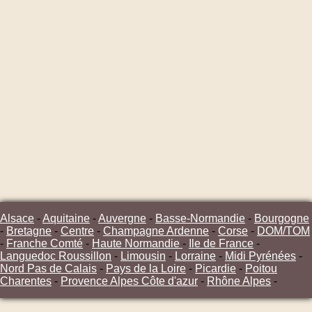
Alsace
-
Aquitaine
-
Auvergne
-
Basse-Normandie
-
Bourgogne
-
Bretagne
-
Centre
-
Champagne Ardenne
-
Corse
-
DOM/TOM
-
Franche Comté
-
Haute Normandie
-
Ile de France
-
Languedoc Roussillon
-
Limousin
-
Lorraine
-
Midi Pyrénées
-
Nord Pas de Calais
-
Pays de la Loire
-
Picardie
-
Poitou
Charentes
-
Provence Alpes Côte d'azur
-
Rhône Alpes
-