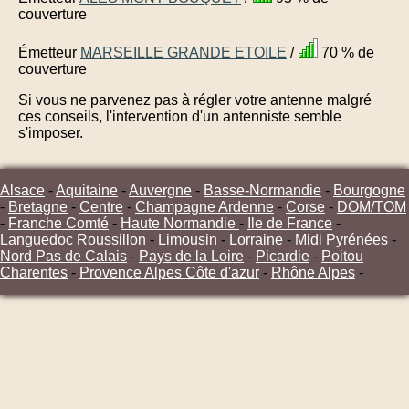
couverture
Émetteur
MARSEILLE GRANDE ETOILE
/
70 % de
couverture
Si vous ne parvenez pas à régler votre antenne malgré
ces conseils, l'intervention d'un antenniste semble
s'imposer.
Alsace
-
Aquitaine
-
Auvergne
-
Basse-Normandie
-
Bourgogne
-
Bretagne
-
Centre
-
Champagne Ardenne
-
Corse
-
DOM/TOM
-
Franche Comté
-
Haute Normandie
-
Ile de France
-
Languedoc Roussillon
-
Limousin
-
Lorraine
-
Midi Pyrénées
-
Nord Pas de Calais
-
Pays de la Loire
-
Picardie
-
Poitou
Charentes
-
Provence Alpes Côte d'azur
-
Rhône Alpes
-