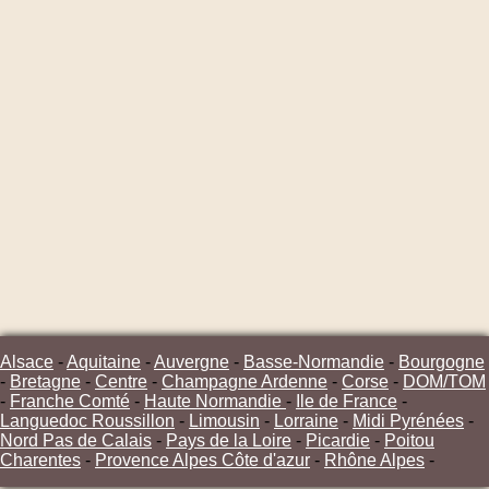
Alsace
-
Aquitaine
-
Auvergne
-
Basse-Normandie
-
Bourgogne
-
Bretagne
-
Centre
-
Champagne Ardenne
-
Corse
-
DOM/TOM
-
Franche Comté
-
Haute Normandie
-
Ile de France
-
Languedoc Roussillon
-
Limousin
-
Lorraine
-
Midi Pyrénées
-
Nord Pas de Calais
-
Pays de la Loire
-
Picardie
-
Poitou
Charentes
-
Provence Alpes Côte d'azur
-
Rhône Alpes
-