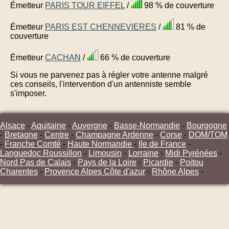
Émetteur
PARIS TOUR EIFFEL
/
98 % de couverture
Émetteur
PARIS EST CHENNEVIERES
/
81 % de
couverture
Émetteur
CACHAN
/
66 % de couverture
Si vous ne parvenez pas à régler votre antenne malgré
ces conseils, l'intervention d'un antenniste semble
s'imposer.
Alsace
-
Aquitaine
-
Auvergne
-
Basse-Normandie
-
Bourgogne
-
Bretagne
-
Centre
-
Champagne Ardenne
-
Corse
-
DOM/TOM
-
Franche Comté
-
Haute Normandie
-
Ile de France
-
Languedoc Roussillon
-
Limousin
-
Lorraine
-
Midi Pyrénées
-
Nord Pas de Calais
-
Pays de la Loire
-
Picardie
-
Poitou
Charentes
-
Provence Alpes Côte d'azur
-
Rhône Alpes
-