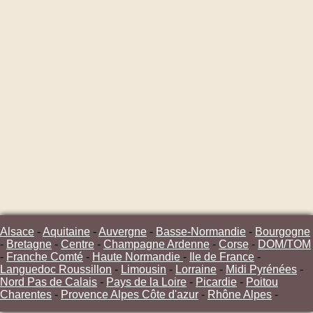
Alsace
-
Aquitaine
-
Auvergne
-
Basse-Normandie
-
Bourgogne
-
Bretagne
-
Centre
-
Champagne Ardenne
-
Corse
-
DOM/TOM
-
Franche Comté
-
Haute Normandie
-
Ile de France
-
Languedoc Roussillon
-
Limousin
-
Lorraine
-
Midi Pyrénées
-
Nord Pas de Calais
-
Pays de la Loire
-
Picardie
-
Poitou
Charentes
-
Provence Alpes Côte d'azur
-
Rhône Alpes
-