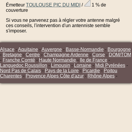
Émetteur
TOULOUSE PIC DU MIDI
/
1 % de
couverture
Si vous ne parvenez pas à régler votre antenne malgré
ces conseils, l'intervention d'un antenniste semble
s'imposer.
Alsace
-
Aquitaine
-
Auvergne
-
Basse-Normandie
-
Bourgogne
-
Bretagne
-
Centre
-
Champagne Ardenne
-
Corse
-
DOM/TOM
-
Franche Comté
-
Haute Normandie
-
Ile de France
-
Languedoc Roussillon
-
Limousin
-
Lorraine
-
Midi Pyrénées
-
Nord Pas de Calais
-
Pays de la Loire
-
Picardie
-
Poitou
Charentes
-
Provence Alpes Côte d'azur
-
Rhône Alpes
-