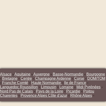
Alsace
-
Aquitaine
-
Auvergne
-
Basse-Normandie
-
Bourgogne
-
Bretagne
-
Centre
-
Champagne Ardenne
-
Corse
-
DOM/TOM
-
Franche Comté
-
Haute Normandie
-
Ile de France
-
Languedoc Roussillon
-
Limousin
-
Lorraine
-
Midi Pyrénées
-
Nord Pas de Calais
-
Pays de la Loire
-
Picardie
-
Poitou
Charentes
-
Provence Alpes Côte d'azur
-
Rhône Alpes
-