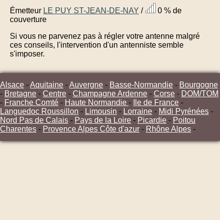
Émetteur
LE PUY ST-JEAN-DE-NAY
/
0 % de
couverture
Si vous ne parvenez pas à régler votre antenne malgré
ces conseils, l'intervention d'un antenniste semble
s'imposer.
Alsace
-
Aquitaine
-
Auvergne
-
Basse-Normandie
-
Bourgogne
-
Bretagne
-
Centre
-
Champagne Ardenne
-
Corse
-
DOM/TOM
-
Franche Comté
-
Haute Normandie
-
Ile de France
-
Languedoc Roussillon
-
Limousin
-
Lorraine
-
Midi Pyrénées
-
Nord Pas de Calais
-
Pays de la Loire
-
Picardie
-
Poitou
Charentes
-
Provence Alpes Côte d'azur
-
Rhône Alpes
-