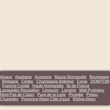
Alsace
-
Aquitaine
-
Auvergne
-
Basse-Normandie
-
Bourgogne
-
Bretagne
-
Centre
-
Champagne Ardenne
-
Corse
-
DOM/TOM
-
Franche Comté
-
Haute Normandie
-
Ile de France
-
Languedoc Roussillon
-
Limousin
-
Lorraine
-
Midi Pyrénées
-
Nord Pas de Calais
-
Pays de la Loire
-
Picardie
-
Poitou
Charentes
-
Provence Alpes Côte d'azur
-
Rhône Alpes
-