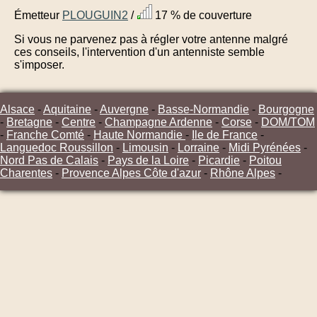
Émetteur
PLOUGUIN2
/
17 % de couverture
Si vous ne parvenez pas à régler votre antenne malgré
ces conseils, l'intervention d'un antenniste semble
s'imposer.
Alsace
-
Aquitaine
-
Auvergne
-
Basse-Normandie
-
Bourgogne
-
Bretagne
-
Centre
-
Champagne Ardenne
-
Corse
-
DOM/TOM
-
Franche Comté
-
Haute Normandie
-
Ile de France
-
Languedoc Roussillon
-
Limousin
-
Lorraine
-
Midi Pyrénées
-
Nord Pas de Calais
-
Pays de la Loire
-
Picardie
-
Poitou
Charentes
-
Provence Alpes Côte d'azur
-
Rhône Alpes
-