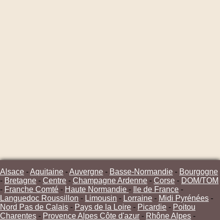
Alsace
-
Aquitaine
-
Auvergne
-
Basse-Normandie
-
Bourgogne
-
Bretagne
-
Centre
-
Champagne Ardenne
-
Corse
-
DOM/TOM
-
Franche Comté
-
Haute Normandie
-
Ile de France
-
Languedoc Roussillon
-
Limousin
-
Lorraine
-
Midi Pyrénées
-
Nord Pas de Calais
-
Pays de la Loire
-
Picardie
-
Poitou
Charentes
-
Provence Alpes Côte d'azur
-
Rhône Alpes
-