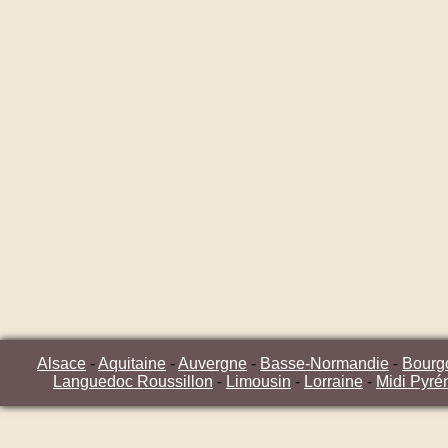
Alsace
-
Aquitaine
-
Auvergne
-
Basse-Normandie
-
Bourg
Languedoc Roussillon
-
Limousin
-
Lorraine
-
Midi Pyré