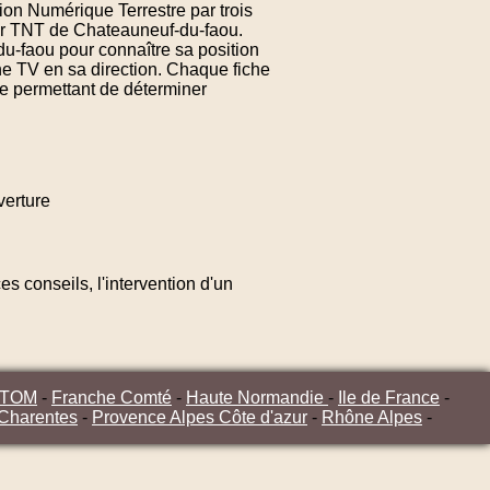
ion Numérique Terrestre par trois
eur TNT de Chateauneuf-du-faou.
u-faou pour connaître sa position
ne TV en sa direction. Chaque fiche
e permettant de déterminer
erture
s conseils, l'intervention d'un
/TOM
-
Franche Comté
-
Haute Normandie
-
Ile de France
-
 Charentes
-
Provence Alpes Côte d'azur
-
Rhône Alpes
-