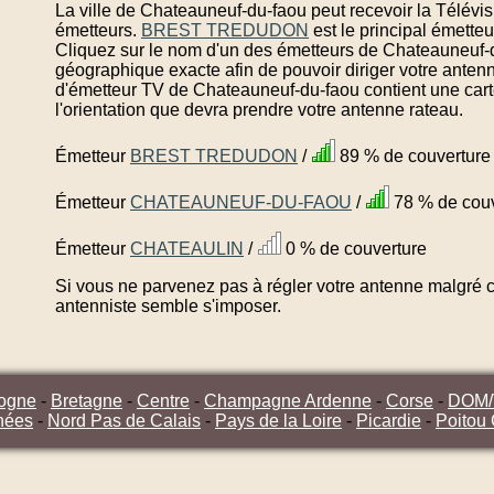
La ville de Chateauneuf-du-faou peut recevoir la Télévis
émetteurs.
BREST TREDUDON
est le principal émett
Cliquez sur le nom d'un des émetteurs de Chateauneuf-d
géographique exacte afin de pouvoir diriger votre anten
d'émetteur TV de Chateauneuf-du-faou contient une cart
l'orientation que devra prendre votre antenne rateau.
Émetteur
BREST TREDUDON
/
89 % de couverture
Émetteur
CHATEAUNEUF-DU-FAOU
/
78 % de couv
Émetteur
CHATEAULIN
/
0 % de couverture
Si vous ne parvenez pas à régler votre antenne malgré ce
antenniste semble s'imposer.
ogne
-
Bretagne
-
Centre
-
Champagne Ardenne
-
Corse
-
DOM
nées
-
Nord Pas de Calais
-
Pays de la Loire
-
Picardie
-
Poitou