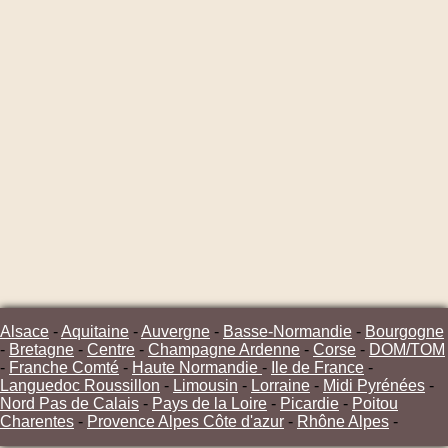
Alsace
-
Aquitaine
-
Auvergne
-
Basse-Normandie
-
Bourgogne
-
Bretagne
-
Centre
-
Champagne Ardenne
-
Corse
-
DOM/TOM
-
Franche Comté
-
Haute Normandie
-
Ile de France
-
Languedoc Roussillon
-
Limousin
-
Lorraine
-
Midi Pyrénées
-
Nord Pas de Calais
-
Pays de la Loire
-
Picardie
-
Poitou
Charentes
-
Provence Alpes Côte d'azur
-
Rhône Alpes
-