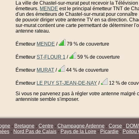
La ville de Chastel-sur-murat peut recevoir la Télévisio
émetteurs.
MENDE
est le principal émetteur TNT de Cha
d'un des émetteurs de Chastel-sur-murat pour connaître 
de pouvoir diriger votre antenne TV en sa direction. Ch
sur-murat contient une carte permettant de déterminer l'
antenne rateau.
Émetteur
MENDE
/
79 % de couverture
Émetteur
ST-FLOUR 1
/
59 % de couverture
Émetteur
MURAT
/
44 % de couverture
Émetteur
LE PUY ST-JEAN-DE-NAY
/
12 % de couv
Si vous ne parvenez pas à régler votre antenne malgré ce
antenniste semble s'imposer.
ogne
-
Bretagne
-
Centre
-
Champagne Ardenne
-
Corse
-
DOM
nées
-
Nord Pas de Calais
-
Pays de la Loire
-
Picardie
-
Poitou