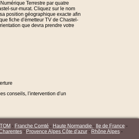
n Numérique Terrestre par quatre
stel-sur-murat. Cliquez sur le nom
sa position géographique exacte afin
aque fiche d'émetteur TV de Chastel-
orientation que devra prendre votre
erture
s conseils, l'intervention d'un
/TOM
-
Franche Comté
-
Haute Normandie
-
Ile de France
-
 Charentes
-
Provence Alpes Côte d'azur
-
Rhône Alpes
-