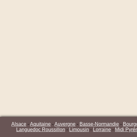
Alsace
-
Aquitaine
-
Auvergne
-
Basse-Normandie
-
Bourg
Languedoc Roussillon
-
Limousin
-
Lorraine
-
Midi Pyré