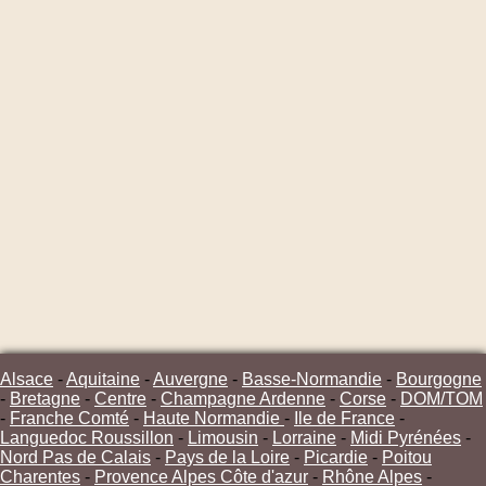
Alsace
-
Aquitaine
-
Auvergne
-
Basse-Normandie
-
Bourgogne
-
Bretagne
-
Centre
-
Champagne Ardenne
-
Corse
-
DOM/TOM
-
Franche Comté
-
Haute Normandie
-
Ile de France
-
Languedoc Roussillon
-
Limousin
-
Lorraine
-
Midi Pyrénées
-
Nord Pas de Calais
-
Pays de la Loire
-
Picardie
-
Poitou
Charentes
-
Provence Alpes Côte d'azur
-
Rhône Alpes
-