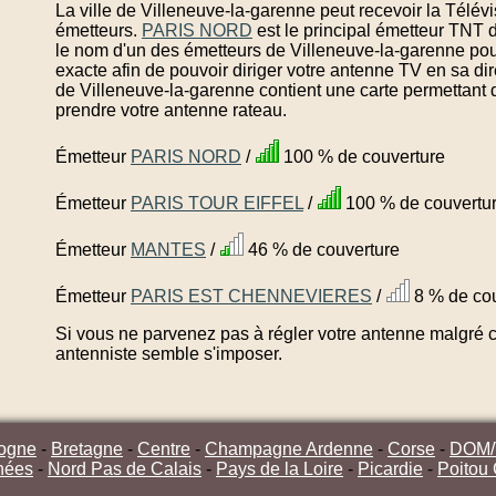
La ville de Villeneuve-la-garenne peut recevoir la Télév
émetteurs.
PARIS NORD
est le principal émetteur TNT 
le nom d'un des émetteurs de Villeneuve-la-garenne pou
exacte afin de pouvoir diriger votre antenne TV en sa di
de Villeneuve-la-garenne contient une carte permettant d
prendre votre antenne rateau.
Émetteur
PARIS NORD
/
100 % de couverture
Émetteur
PARIS TOUR EIFFEL
/
100 % de couvertu
Émetteur
MANTES
/
46 % de couverture
Émetteur
PARIS EST CHENNEVIERES
/
8 % de cou
Si vous ne parvenez pas à régler votre antenne malgré ce
antenniste semble s'imposer.
ogne
-
Bretagne
-
Centre
-
Champagne Ardenne
-
Corse
-
DOM
nées
-
Nord Pas de Calais
-
Pays de la Loire
-
Picardie
-
Poitou