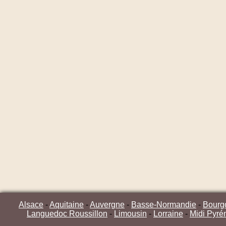
Alsace
-
Aquitaine
-
Auvergne
-
Basse-Normandie
-
Bourg
Languedoc Roussillon
-
Limousin
-
Lorraine
-
Midi Pyré