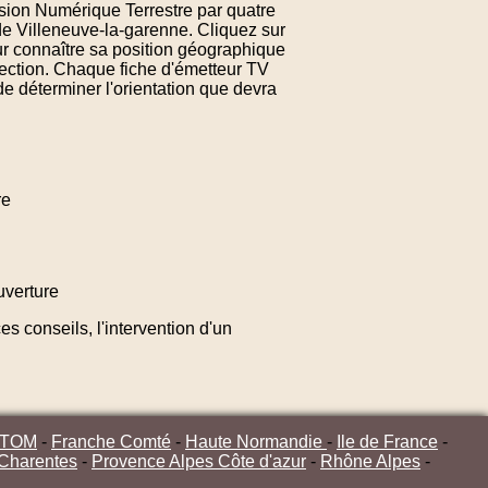
ision Numérique Terrestre par quatre
de Villeneuve-la-garenne. Cliquez sur
r connaître sa position géographique
rection. Chaque fiche d'émetteur TV
e déterminer l'orientation que devra
re
verture
s conseils, l'intervention d'un
/TOM
-
Franche Comté
-
Haute Normandie
-
Ile de France
-
 Charentes
-
Provence Alpes Côte d'azur
-
Rhône Alpes
-