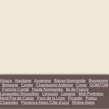
Alsace
-
Aquitaine
-
Auvergne
-
Basse-Normandie
-
Bourgogne
-
Bretagne
-
Centre
-
Champagne Ardenne
-
Corse
-
DOM/TOM
-
Franche Comté
-
Haute Normandie
-
Ile de France
-
Languedoc Roussillon
-
Limousin
-
Lorraine
-
Midi Pyrénées
-
Nord Pas de Calais
-
Pays de la Loire
-
Picardie
-
Poitou
Charentes
-
Provence Alpes Côte d'azur
-
Rhône Alpes
-