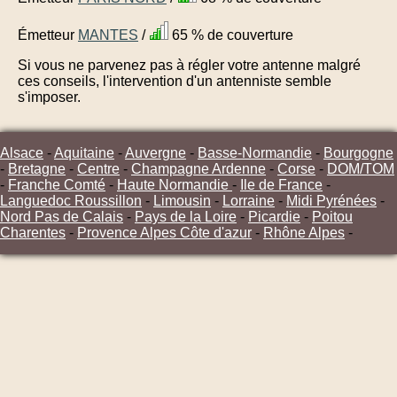
Émetteur
MANTES
/
65 % de couverture
Si vous ne parvenez pas à régler votre antenne malgré
ces conseils, l'intervention d'un antenniste semble
s'imposer.
Alsace
-
Aquitaine
-
Auvergne
-
Basse-Normandie
-
Bourgogne
-
Bretagne
-
Centre
-
Champagne Ardenne
-
Corse
-
DOM/TOM
-
Franche Comté
-
Haute Normandie
-
Ile de France
-
Languedoc Roussillon
-
Limousin
-
Lorraine
-
Midi Pyrénées
-
Nord Pas de Calais
-
Pays de la Loire
-
Picardie
-
Poitou
Charentes
-
Provence Alpes Côte d'azur
-
Rhône Alpes
-