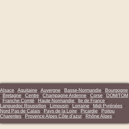
Alsace
-
Aquitaine
-
Auvergne
-
Basse-Normandie
-
Bourgogne
-
Bretagne
-
Centre
-
Champagne Ardenne
-
Corse
-
DOM/TOM
-
Franche Comté
-
Haute Normandie
-
Ile de France
-
Languedoc Roussillon
-
Limousin
-
Lorraine
-
Midi Pyrénées
-
Nord Pas de Calais
-
Pays de la Loire
-
Picardie
-
Poitou
Charentes
-
Provence Alpes Côte d'azur
-
Rhône Alpes
-