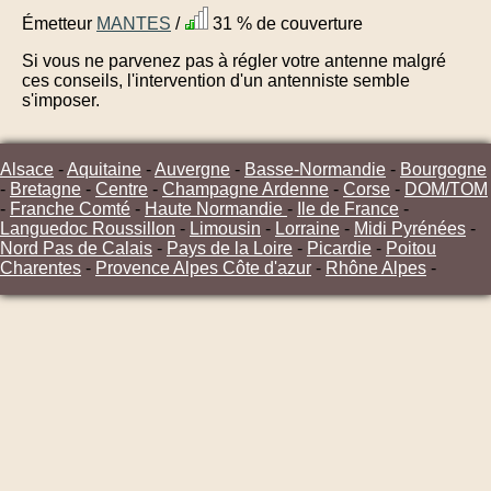
Émetteur
MANTES
/
31 % de couverture
Si vous ne parvenez pas à régler votre antenne malgré
ces conseils, l'intervention d'un antenniste semble
s'imposer.
Alsace
-
Aquitaine
-
Auvergne
-
Basse-Normandie
-
Bourgogne
-
Bretagne
-
Centre
-
Champagne Ardenne
-
Corse
-
DOM/TOM
-
Franche Comté
-
Haute Normandie
-
Ile de France
-
Languedoc Roussillon
-
Limousin
-
Lorraine
-
Midi Pyrénées
-
Nord Pas de Calais
-
Pays de la Loire
-
Picardie
-
Poitou
Charentes
-
Provence Alpes Côte d'azur
-
Rhône Alpes
-