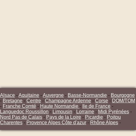
Alsace
-
Aquitaine
-
Auvergne
-
Basse-Normandie
-
Bourgogne
-
Bretagne
-
Centre
-
Champagne Ardenne
-
Corse
-
DOM/TOM
-
Franche Comté
-
Haute Normandie
-
Ile de France
-
Languedoc Roussillon
-
Limousin
-
Lorraine
-
Midi Pyrénées
-
Nord Pas de Calais
-
Pays de la Loire
-
Picardie
-
Poitou
Charentes
-
Provence Alpes Côte d'azur
-
Rhône Alpes
-