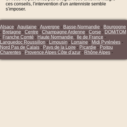
ces conseils, l'intervention d'un antenniste semble
s'imposer.
Alsace
-
Aquitaine
-
Auvergne
-
Basse-Normandie
-
Bourgogne
-
Bretagne
-
Centre
-
Champagne Ardenne
-
Corse
-
DOM/TOM
-
Franche Comté
-
Haute Normandie
-
Ile de France
-
Languedoc Roussillon
-
Limousin
-
Lorraine
-
Midi Pyrénées
-
Nord Pas de Calais
-
Pays de la Loire
-
Picardie
-
Poitou
Charentes
-
Provence Alpes Côte d'azur
-
Rhône Alpes
-